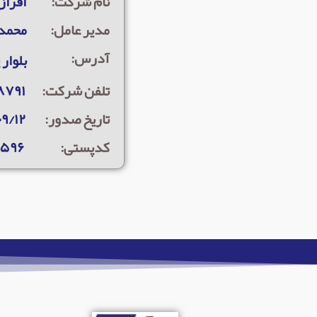
نام شرکت:
افراز
مدیر عامل:
محمد 
آدرس:
بلوار 
تلفن شرکت:
۸۷۶۳۴۴۴
تاریخ صدور:
۹/۱۲
کدپستی:
۶۵۹۶