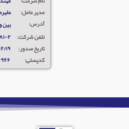
نام شرکت:
مهندس
مدیر عامل:
علیرض
آدرس:
بین وکیل آباد 
تلفن شرکت:
۸۱-۲
تاریخ صدور:
۲/۱۹
کدپستی:
۶۹۶۶