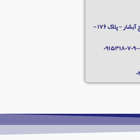
مشهد - بلوار جلال آل احمد [فرهنگ ۷ - معلم ۱۰] - بلوار معلم - برج آبشار - پلاک ۱۷۶ -
۰۹۱۵۳۱۸۰۷۰۹-
۰