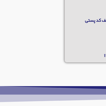
 ابراهیم فخرایی ۴ طبقه همکف کد پستی
۱