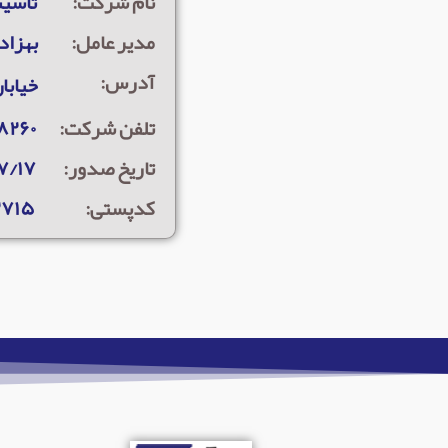
نام شرکت:
تاسی
مدیر عامل:
بهزاد
آدرس:
خیابان جانباز ش
تلفن شرکت:
۸۲۶۰
تاریخ صدور:
۷/۱۷
کدپستی:
۲۷۱۵