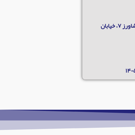
مشهد، بخش مرکزی، شهر مشهد، نوید ، خیابان ۵، طبقه همکف / کشاورز ۷، خیابان
۱۴