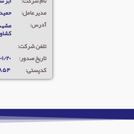
نام شرکت:
ابر س
مدیر عامل:
حمید
آدرس:
کشاورز
تلفن شرکت:
تاریخ صدور:
۰۱/۲۰
کدپستی:
۳۸۵۴