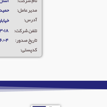
نام شرکت:
آسان 
مدیر عامل:
حميده
آدرس:
خیابان دانش
تلفن شرکت:
۳۰۱۸
تاریخ صدور:
۶/۰۴
کدپستی: