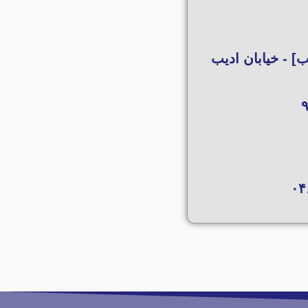
د امامیان شوراب] - خیابان ادیب
۰۴