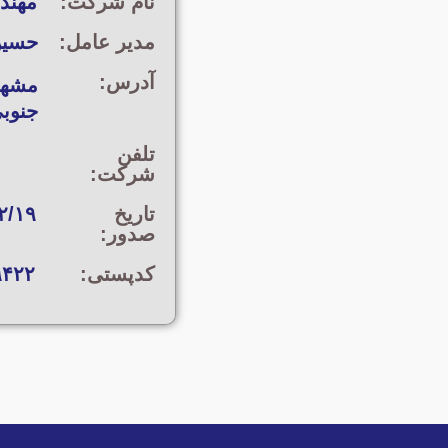
نام شرکت:
مهند
مدیر عامل:
حسین
آدرس:
جنوبی ۱۹ [امامیه ۲۶] - پلاک
تلفن
شرکت:
تاریخ
۲/۱۹
صدور:
کدپستی:
۹۴۲۲