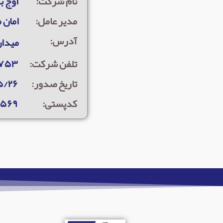
نام شرکت:
اوج ب
مدیر عامل:
امان 
آدرس:
میدان امام ح
تلفن شرکت:
۰۷۵۳
تاریخ صدور:
۵/۲۶
کدپستی:
۴۵۶۹