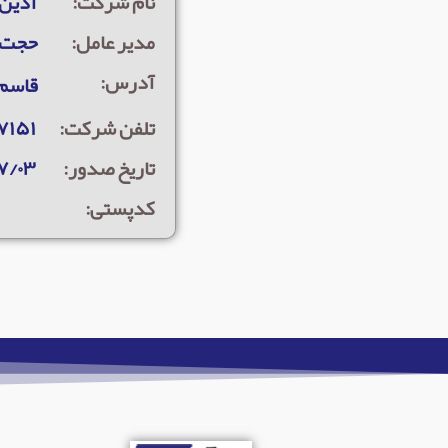
نام شرکت:
آذین 
مدیر عامل:
حجت ا
آدرس:
قاسم 
تلفن شرکت:
۷۱۵۱
تاریخ صدور:
۷/۰۳
کدپستی: