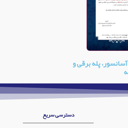
سانسور، پله برقی و
ه
دسترسی سریع