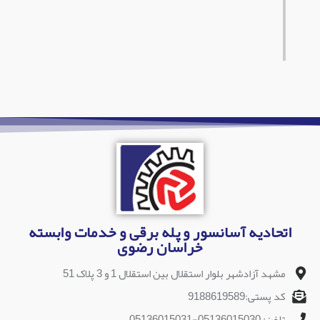
اتحادیه آسانسور و پله برقی و خدمات وابسته
خراسان رضوی
مشهد آزادشهر بلوار استقلال بین استقلال 1 و 3 پلاک 51
کد پستی:9188619589
تلفن: 05136015030-05136015031