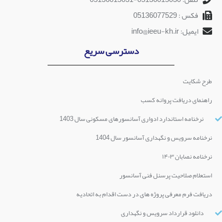
فکس : 05136077529
ایمیل: info@ieeu-kh.ir
دسترسی سریع
طرح شکایت
راهنمای دریافت پروانه کسب
نرخنامه استاندارد ادواری آسانسورهای مسکونی سال 1403
نرخنامه سرویس و نگهداری آسانسور سال 1404
نرخنامه نصابان ۱۴۰۳
استعلام صلاحیت پرسنل فنی آسانسور
دریافت فرم معرفی پروژه های در دست اقدام به اتحادیه
دانلود قرارداد سرویس و نگهداری