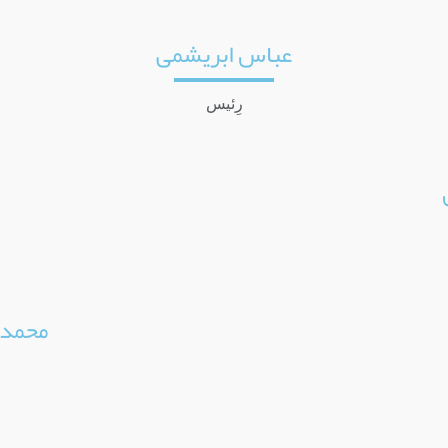
عباس ابریشمی
رِئیس
محمدر