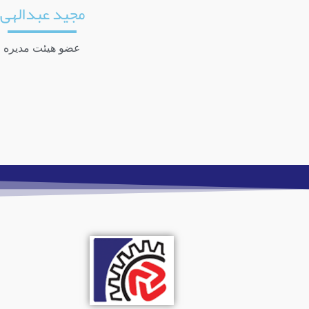
مجید عبدالهی
عضو هیئت مدیره